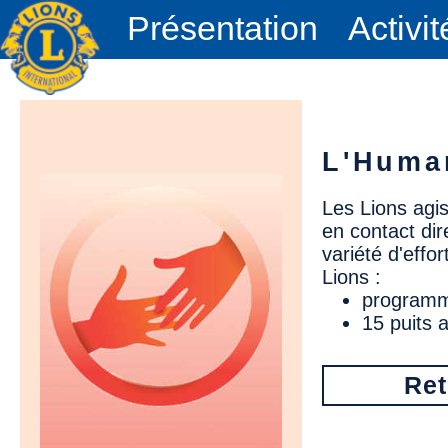
Présentation
Activit
L'Human
Les Lions agi
en contact di
variété d'effo
Lions :
programme
15 puits 
Ret